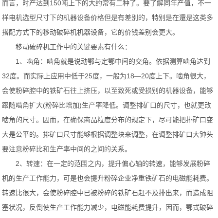
而言，时产达到150吨上下的大约常有二种了。要了解同年产值，不一
样电机选型尺寸下的机器设备价格但是有差别的，特别是在還是这类多
搭配方式下的移动破碎机机器设备，它的价钱差别会更大。
移动破碎机工作中的关键要素有什么：
1、啮角：啮角就是说动鄂与定鄂中间的交角。依据测算啮角达到
32度。而实际上应用中低于25度，一般为18—20度上下。啮角很大，
会使粉碎腔中的铁矿石往上挤压，以至致死或受损别的机器设备，能够
跟随啮角扩大(粉碎比增加)生产率降低。调整排矿口的尺寸，也就更改
啮角的尺寸。因而，在确保商品粒度分布的规定下，尽可能把排矿口变
大是公平的。排矿口尺寸能够根据调整块来调整，在调整排矿口大钟头
要注意粉碎比和生产率中间的之间的关系。
2、转速：在一定的范围之内，提升偏心轴的转速，能够发展粉碎
机的生产工作能力，可是也会提升粉碎企业净重铁矿石的电磁能耗费。
转速比很大，会使粉碎腔中已被粉碎的铁矿石赶不及排出来，而造成阻
塞状况，反倒使生产工作能力减少，电磁能耗费提升，因而，鄂式破碎