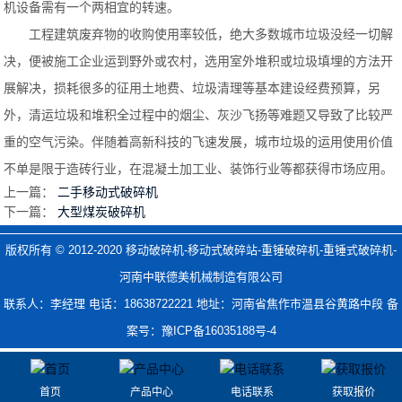
机设备需有一个两相宜的转速。
工程建筑废弃物的收购使用率较低，绝大多数城市垃圾没经一切解
决，便被施工企业运到野外或农村，选用室外堆积或垃圾填埋的方法开
展解决，损耗很多的征用土地费、垃圾清理等基本建设经费预算，另
外，清运垃圾和堆积全过程中的烟尘、灰沙飞扬等难题又导致了比较严
重的空气污染。伴随着高新科技的飞速发展，城市垃圾的运用使用价值
不单是限于造砖行业，在混凝土加工业、装饰行业等都获得市场应用。
上一篇：
二手移动式破碎机
下一篇：
大型煤炭破碎机
版权所有 © 2012-2020
移动破碎机-移动式破碎站-重锤破碎机-重锤式破碎机-
河南中联德美机械制造有限公司
联系人：李经理 电话：18638722221 地址：河南省焦作市温县谷黄路中段 备
案号：
豫ICP备16035188号-4
首页
产品中心
电话联系
获取报价