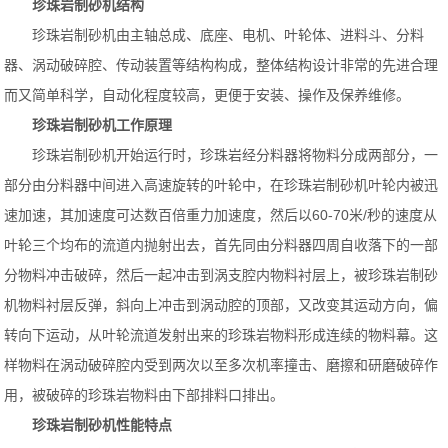
珍珠岩制砂机结构
珍珠岩制砂机由主轴总成、底座、电机、叶轮体、进料斗、分料
器、涡动破碎腔、传动装置等结构构成，整体结构设计非常的先进合理
而又简单科学，自动化程度较高，更便于安装、操作及保养维修。
珍珠岩制砂机工作原理
珍珠岩制砂机开始运行时，珍珠岩经分料器将物料分成两部分，一
部分由分料器中间进入高速旋转的叶轮中，在珍珠岩制砂机叶轮内被迅
速加速，其加速度可达数百倍重力加速度，然后以60-70米/秒的速度从
叶轮三个均布的流道内抛射出去，首先同由分料器四周自收落下的一部
分物料冲击破碎，然后一起冲击到涡支腔内物料衬层上，被珍珠岩制砂
机物料衬层反弹，斜向上冲击到涡动腔的顶部，又改变其运动方向，偏
转向下运动，从叶轮流道发射出来的珍珠岩物料形成连续的物料幕。这
样物料在涡动破碎腔内受到两次以至多次机率撞击、磨擦和研磨破碎作
用，被破碎的珍珠岩物料由下部排料口排出。
珍珠岩制砂机性能特点