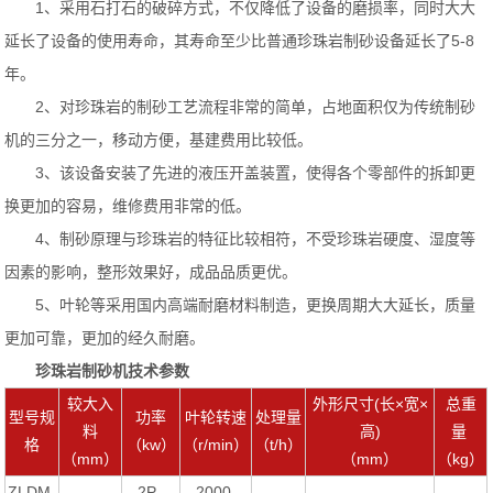
1、采用石打石的破碎方式，不仅降低了设备的磨损率，同时大大
延长了设备的使用寿命，其寿命至少比普通珍珠岩制砂设备延长了5-8
年。
2、对珍珠岩的制砂工艺流程非常的简单，占地面积仅为传统制砂
机的三分之一，移动方便，基建费用比较低。
3、该设备安装了先进的液压开盖装置，使得各个零部件的拆卸更
换更加的容易，维修费用非常的低。
4、制砂原理与珍珠岩的特征比较相符，不受珍珠岩硬度、湿度等
因素的影响，整形效果好，成品品质更优。
5、叶轮等采用国内高端耐磨材料制造，更换周期大大延长，质量
更加可靠，更加的经久耐磨。
珍珠岩制砂机技术参数
较大入
外形尺寸(长×宽×
总重
型号规
功率
叶轮转速
处理量
料
高)
量
格
（kw）
（r/min）
（t/h）
（mm）
（mm）
（kg）
ZLDM-
2P
2000-